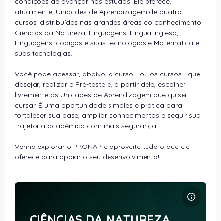
condições de avançar nos estudos. Ele oferece,
atualmente, Unidades de Aprendizagem de quatro
cursos, distribuídas nas grandes áreas do conhecimento:
Ciências da Natureza, Linguagens: Língua Inglesa,
Linguagens, códigos e suas tecnologias e Matemática e
suas tecnologias.
Você pode acessar, abaixo, o curso - ou os cursos - que
desejar, realizar o Pré-teste e, a partir dele, escolher
livremente as Unidades de Aprendizagem que quiser
cursar. É uma oportunidade simples e prática para
fortalecer sua base, ampliar conhecimentos e seguir sua
trajetória acadêmica com mais segurança.
Venha explorar o PRONAP e aproveite tudo o que ele
oferece para apoiar o seu desenvolvimento!
Imagem do curso CIÊNCIAS DA NATUREZA
Nome da Disciplina
Imagem do curso
CIÊNCIAS DA NATUREZA